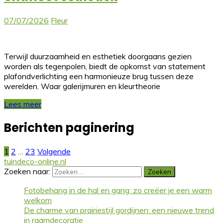
07/07/2026
Fleur
Terwijl duurzaamheid en esthetiek doorgaans gezien
worden als tegenpolen, biedt de opkomst van statement
plafondverlichting een harmonieuze brug tussen deze
werelden. Waar galerijmuren en kleurtheorie
Lees meer
Berichten paginering
1
2
…
23
Volgende
tuindeco-online.nl
Zoeken naar:
Fotobehang in de hal en gang: zo creëer je een warm
welkom
De charme van prairiestijl gordijnen: een nieuwe trend
in raamdecoratie