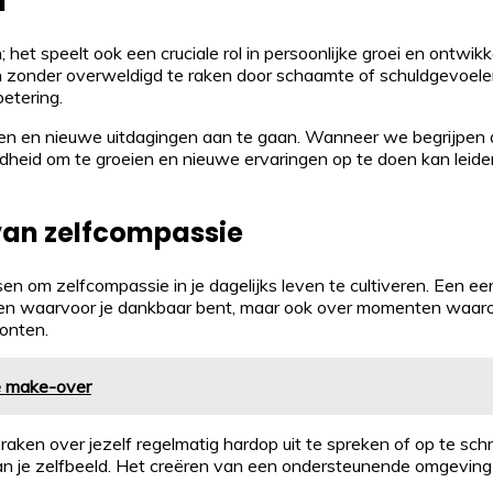
i
n; het speelt ook een cruciale rol in persoonlijke groei en ontwi
zonder overweldigd te raken door schaamte of schuldgevoelens
etering.
n en nieuwe uitdagingen aan te gaan. Wanneer we begrijpen da
eid om te groeien en nieuwe ervaringen op te doen kan leiden 
 van zelfcompassie
ssen om zelfcompassie in je dagelijks leven te cultiveren. Een 
gen waarvoor je dankbaar bent, maar ook over momenten waarop j
onten.
me make-over
raken over jezelf regelmatig hardop uit te spreken of op te schr
an je zelfbeeld. Het creëren van een ondersteunende omgeving i