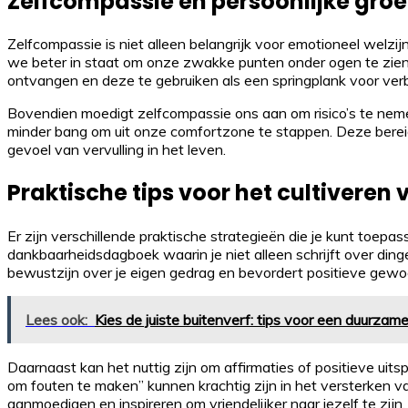
Zelfcompassie en persoonlijke groe
Zelfcompassie is niet alleen belangrijk voor emotioneel welzij
we beter in staat om onze zwakke punten onder ogen te zien 
ontvangen en deze te gebruiken als een springplank voor verb
Bovendien moedigt zelfcompassie ons aan om risico’s te neme
minder bang om uit onze comfortzone te stappen. Deze bereidh
gevoel van vervulling in het leven.
Praktische tips voor het cultiveren
Er zijn verschillende praktische strategieën die je kunt toepa
dankbaarheidsdagboek waarin je niet alleen schrijft over din
bewustzijn over je eigen gedrag en bevordert positieve gewo
Lees ook:
Kies de juiste buitenverf: tips voor een duurza
Daarnaast kan het nuttig zijn om affirmaties of positieve uitsp
om fouten te maken” kunnen krachtig zijn in het versterken v
aanmoedigen en inspireren om vriendelijker naar jezelf te zijn.