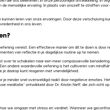
hten die ons belemmert in onze persoonlijke ontwikkeling. In te
e menselijke ervaring. In plaats van onszelf te straffen voor
 we kunnen leren van onze ervaringen. Door deze verschuiving
evredenheid in ons leven.
len?
fening vereist. Een effectieve manier om dit te doen is door re
menten van reflectie in je dagelijkse routine op te nemen.
st over te schakelen naar een meer compassievolle benadering. 
” Een andere waardevolle oefening is het cultiveren van mindfu
e je daarop kunt reageren met vriendelijkheid.
r je minder snel overweldigd raakt door negatieve emoties. Het
sie meditatie” ontwikkeld door Dr. Kristin Neff, die zich richt op
 in hoe we omgaan met stress en verdriet. Wanneer we geconfron