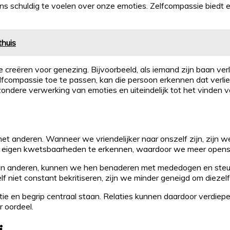
ns schuldig te voelen over onze emoties. Zelfcompassie biedt ec
thuis
 creëren voor genezing. Bijvoorbeeld, als iemand zijn baan verlie
compassie toe te passen, kan die persoon erkennen dat verlies m
zondere verwerking van emoties en uiteindelijk tot het vinden 
 met anderen. Wanneer we vriendelijker naar onszelf zijn, zijn
ze eigen kwetsbaarheden te erkennen, waardoor we meer open
n van anderen, kunnen we hen benaderen met mededogen en steun
f niet constant bekritiseren, zijn we minder geneigd om diezelf
 en begrip centraal staan. Relaties kunnen daardoor verdiepen
 oordeel.