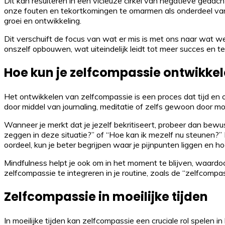
Dit kan resulteren in een vicieuze cirkel van negatieve gedac
onze fouten en tekortkomingen te omarmen als onderdeel van d
groei en ontwikkeling.
Dit verschuift de focus van wat er mis is met ons naar wat
onszelf opbouwen, wat uiteindelijk leidt tot meer succes en t
Hoe kun je zelfcompassie ontwikke
Het ontwikkelen van zelfcompassie is een proces dat tijd en oe
door middel van journaling, meditatie of zelfs gewoon door mo
Wanneer je merkt dat je jezelf bekritiseert, probeer dan bewu
zeggen in deze situatie?” of “Hoe kan ik mezelf nu steunen?
oordeel, kun je beter begrijpen waar je pijnpunten liggen en ho
Mindfulness helpt je ook om in het moment te blijven, waardoo
zelfcompassie te integreren in je routine, zoals de “zelfcompas
Zelfcompassie in moeilijke tijden
In moeilijke tijden kan zelfcompassie een cruciale rol spelen