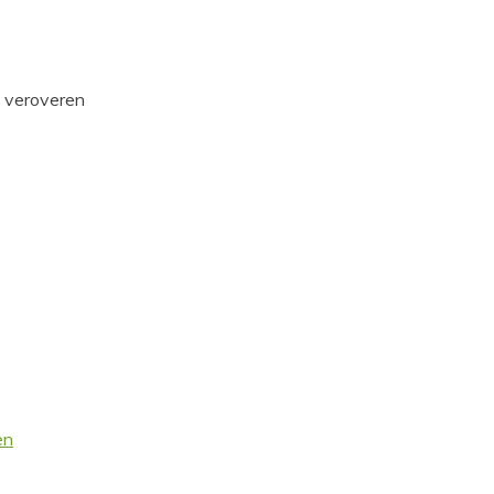
d veroveren
en